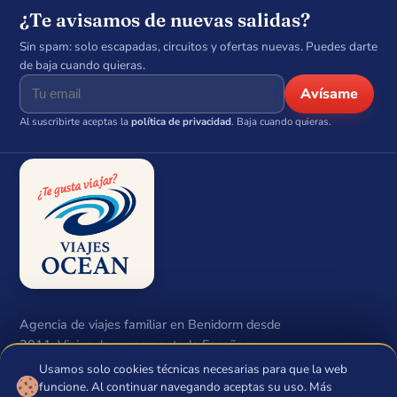
¿Te avisamos de nuevas salidas?
Sin spam: solo escapadas, circuitos y ofertas nuevas. Puedes darte
de baja cuando quieras.
Avísame
Al suscribirte aceptas la
política de privacidad
. Baja cuando quieras.
Agencia de viajes familiar en Benidorm desde
2011. Viajes de grupo por toda España y
circuitos con salida garantizada. Ocean Neptuno
Usamos solo cookies técnicas necesarias para que la web
🍪
S.L.U · CIF B54474648 · Lic. CV-M.m.1206-A.
funcione. Al continuar navegando aceptas su uso. Más