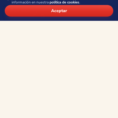
información en nuestra
política de cookies
.
Síguenos
💬 ¿Te ayudo?
Aceptar
Contacto
Teléfono:
+34 966 80 53 38
·
610 949 171
WhatsApp:
+34 605 054 453
Email:
info@viajesocean.com
Calle la Nucía 4, Entresuelo 8 · 03502 Benidorm (Alicante)
L–V · 9:30–13:30 y 16:30–19:30
Cerrado ahora
Información
Quiénes somos
Viajes de grupo
Aviso legal
Condiciones de contratación