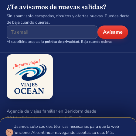
¿Te avisamos de nuevas salidas?
Sin spam: solo escapadas, circuitos y ofertas nuevas. Puedes darte
de baja cuando quieras.
Avísame
Al suscribirte aceptas la
política de privacidad
. Baja cuando quieras.
Agencia de viajes familiar en Benidorm desde
2011. Viajes de grupo por toda España y
circuitos con salida garantizada. Ocean Neptuno
Usamos solo cookies técnicas necesarias para que la web
🍪
S.L.U · CIF B54474648 · Lic. CV-M.m.1206-A.
funcione. Al continuar navegando aceptas su uso. Más