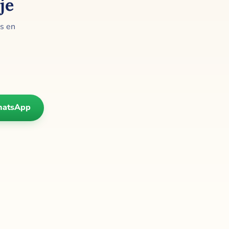
je
es en
hatsApp