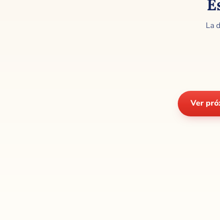
E
La d
Ver pró