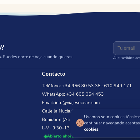
s?
s. Puedes darte de baja cuando quieras.
Al suscribirte ac
Contacto
Teléfono:
+34 966 80 53 38
·
610 949 171
WhatsApp:
+34 605 054 453
Email:
info@viajesocean.com
Calle la Nucía 4, Entresuelo 8 · 03502
Usamos solo cookies técnicas
Benidorm (Alicante)
🍪
continuar navegando aceptas
L–V · 9:30–13:30 y 16:30–19:30
cookies
.
Abierto ahora