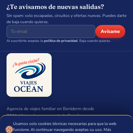
¿Te avisamos de nuevas salidas?
Sin spam: solo escapadas, circuitos y ofertas nuevas. Puedes darte
de baja cuando quieras.
Avísame
Al suscribirte aceptas la
política de privacidad
. Baja cuando quieras.
Agencia de viajes familiar en Benidorm desde
2011. Viajes de grupo por toda España y
circuitos con salida garantizada. Ocean Neptuno
Usamos solo cookies técnicas necesarias para que la web
🍪
S.L.U · CIF B54474648 · Lic. CV-M.m.1206-A.
funcione. Al continuar navegando aceptas su uso. Más