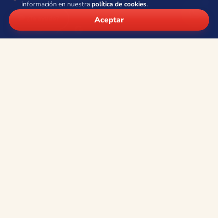
información en nuestra
política de cookies
.
Síguenos
💬 ¿Te ayudo?
Aceptar
Contacto
Teléfono:
+34 966 80 53 38
·
610 949 171
WhatsApp:
+34 605 054 453
Email:
info@viajesocean.com
Calle la Nucía 4, Entresuelo 8 · 03502 Benidorm (Alicante)
L–V · 9:30–13:30 y 16:30–19:30
Cerrado ahora
Información
Quiénes somos
Viajes de grupo
Aviso legal
Condiciones de contratación