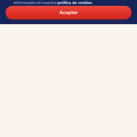
información en nuestra
política de cookies
.
Síguenos
💬 ¿Te ayudo?
Aceptar
Contacto
Teléfono:
+34 966 80 53 38
·
610 949 171
WhatsApp:
+34 605 054 453
Email:
info@viajesocean.com
Calle la Nucía 4, Entresuelo 8 · 03502 Benidorm (Alicante)
L–V · 9:30–13:30 y 16:30–19:30
Cerrado ahora
Información
Quiénes somos
Viajes de grupo
Aviso legal
Condiciones de contratación