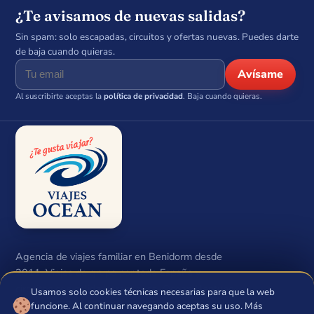
¿Te avisamos de nuevas salidas?
Sin spam: solo escapadas, circuitos y ofertas nuevas. Puedes darte
de baja cuando quieras.
Avísame
Al suscribirte aceptas la
política de privacidad
. Baja cuando quieras.
Agencia de viajes familiar en Benidorm desde
2011. Viajes de grupo por toda España y
circuitos con salida garantizada. Ocean Neptuno
Usamos solo cookies técnicas necesarias para que la web
🍪
S.L.U · CIF B54474648 · Lic. CV-M.m.1206-A.
funcione. Al continuar navegando aceptas su uso. Más